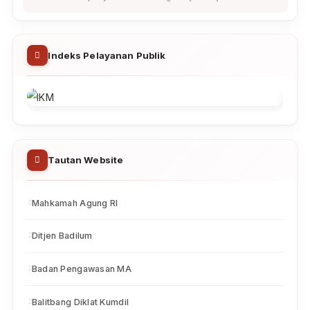
NEGERI NABIRE
Diterbitkan: 08 Apr 2026
|
Dibaca: 1,211 kali
PENGAMBILAN SISA PANJAR MARET
2026
Diterbitkan: 11 Mar 2026
|
Dibaca: 2,442 kali
Pengumuman Lainnya
Alih Bahasa
Indonesia
English