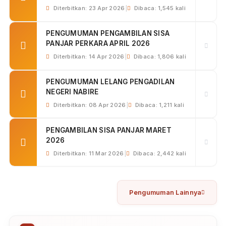
Pengadilan Negeri Nabire dengan nomor WA
+6283877338252 bernama Aliansyah B...
Selengkapnya
Pengumuman
Terbaru
PENGUMUMAN PENGAMBILAN SISA
PANJAR JULI 2026
Diterbitkan: 04 Aug 2026
|
Dibaca: 11 kali
RELAAS PANGGILAN UMUM a.n Asse