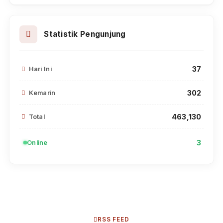
Tautan Website
Mahkamah Agung RI
Ditjen Badilum
Badan Pengawasan MA
Balitbang Diklat Kumdil
Direktori Putusan