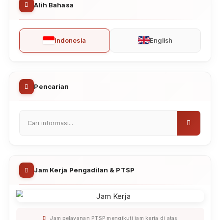
(Tergugat) Nomor: 27/Pdt.G/2026/PN
Nab
Diterbitkan: 16 Jul 2026
|
Dibaca: 105 kali
PENGUMUMAN PENGAMBILAN SISA
PANJAR JUNI 2026
Diterbitkan: 05 Jun 2026
|
Dibaca: 505 kali
PENGUMUMAN LELANG PENGADILAN
NEGERI NABIRE APRIL 2026
Diterbitkan: 23 Apr 2026
|
Dibaca: 1,545 kali
PENGUMUMAN PENGAMBILAN SISA
PANJAR PERKARA APRIL 2026
Diterbitkan: 14 Apr 2026
|
Dibaca: 1,806 kali
PENGUMUMAN LELANG PENGADILAN