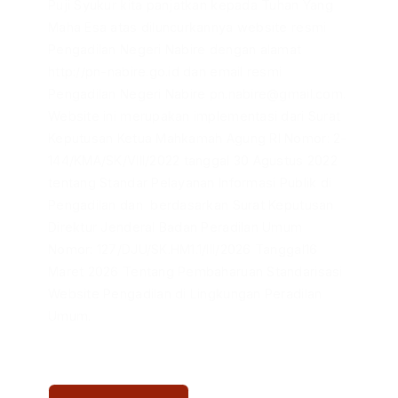
Puji Syukur kita panjatkan kepada Tuhan Yang
Maha Esa atas diluncurkannya website resmi
Pengadilan Negeri Nabire dengan alamat
http://pn-nabire.go.id dan email resmi
Pengadilan Negeri Nabire pn.nabire@gmail.com.
Website ini merupakan implementasi dari Surat
Keputusan Ketua Mahkamah Agung RI Nomor: 2-
144/KMA/SK/VIII/2022 tanggal 30 Agustus 2022
tentang Standar Pelayanan Informasi Publik di
Pengadilan dan berdasarkan Surat Keputusan
Direktur Jenderal Badan Peradilan Umum
Nomor: 127/DJU/SK.HM1.1/III/2026 Tanggal16
Maret 2026 Tentang Pembaharuan Standarisasi
Website Pengadilan di Lingkungan Peradilan
Umum.