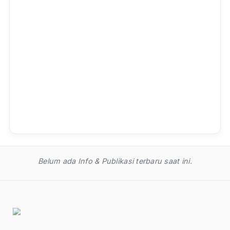
RSS FEED
Berita & Pengumuman
Terkait
Informasi terbaru dari Mahkamah Agung RI dan Badan Perad
Umum