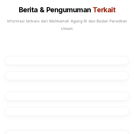
Sosial Media Pengadilan
@pn_nabire
instagram.com/pn_nabire
YouTube
PN Nabire Official
Agen Perubahan