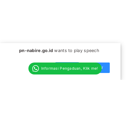
pn.nabire@gmail.com
Telp. (0984) 21007 , Fax. (0984) 21007-24087
Copyright 2025 by
Pengadilan Negeri Nabire
All Right Reserv